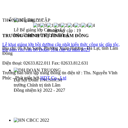
THỐNG KÊ TRUY CẬP
Lễ Bế giảng lớp Cao cấp Lý
Đang truy cập :
19
luận Chính trị C17 Lâm Đồng
TRƯỜNG CHÍNH TRỊ TỈNH LÂM ĐỒNG
Lễ khai giảng lớp bồi dưỡng cập nhật kiến thức công tác dân tộc,
Địa chỉ: 05 Khe Sanh, Phường Xuân Hương - Đà Lạt, tỉnh Lâm
tôn giáo cho cán bộ Đoàn, Hội cấp xã năm 2025
Đồng
Điện thoại: 02633.822.011 Fax: 02633.812.631
Trưởng ban biên tập trang thông tin điện tử : Ths. Nguyễn Vĩnh
Phúc - Phát triển bởi
HDT Co., Ltd
Đại hội Đoàn TNCSHCM
trường Chính trị tỉnh Lâm
Đồng nhiệm kỳ 2022 - 2027