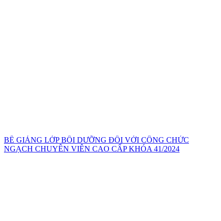
BẾ GIẢNG LỚP BỒI DƯỠNG ĐỐI VỚI CÔNG CHỨC
NGẠCH CHUYÊN VIÊN CAO CẤP KHÓA 41/2024