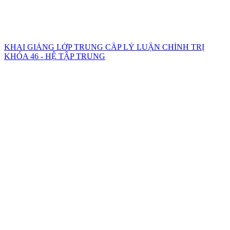
KHAI GIẢNG LỚP TRUNG CẤP LÝ LUẬN CHÍNH TRỊ
KHÓA 46 - HỆ TẬP TRUNG