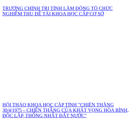
TRƯỜNG CHÍNH TRỊ TỈNH LÂM ĐỒNG TỔ CHỨC
NGHIỆM THU ĐỀ TÀI KHOA HỌC CẤP CƠ SỞ
HỘI THẢO KHOA HỌC CẤP TỈNH "CHIẾN THẮNG
30/4/1975 – CHIẾN THẮNG CỦA KHÁT VỌNG HÒA BÌNH,
ĐỘC LẬP, THỐNG NHẤT ĐẤT NƯỚC"