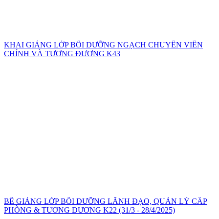
KHAI GIẢNG LỚP BỒI DƯỠNG NGẠCH CHUYÊN VIÊN
CHÍNH VÀ TƯƠNG ĐƯƠNG K43
BẾ GIẢNG LỚP BỒI DƯỠNG LÃNH ĐẠO, QUẢN LÝ CẤP
PHÒNG & TƯƠNG ĐƯƠNG K22 (31/3 - 28/4/2025)