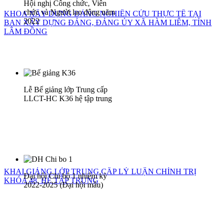
Hội nghị Công chức, Viên
chức và Người lao động năm
KHOA XÂY DỰNG ĐẢNG NGHIÊN CỨU THỰC TẾ TẠI
2022
BAN XÂY DỰNG ĐẢNG, ĐẢNG ỦY XÃ HÀM LIÊM, TỈNH
LÂM ĐỒNG
Lễ Bế giảng lớp Trung cấp
LLCT-HC K36 hệ tập trung
KHAI GIẢNG LỚP TRUNG CẤP LÝ LUẬN CHÍNH TRỊ
Đại hội Chi bộ 1 nhiệm kỳ
KHÓA 48, HỆ TẬP TRUNG
2022-2025 (Đại hội mẫu)