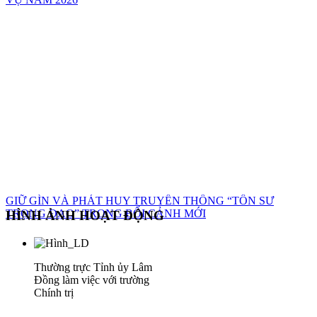
GIỮ GÌN VÀ PHÁT HUY TRUYỀN THỐNG “TÔN SƯ
TRỌNG ĐẠO” TRONG BỐI CẢNH MỚI
HÌNH ẢNH HOẠT ĐỘNG
Thường trực Tỉnh ủy Lâm
Đồng làm việc với trường
Chính trị