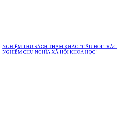
NGHIỆM THU SÁCH THAM KHẢO "CÂU HỎI TRẮC
NGHIỆM CHỦ NGHĨA XÃ HỘI KHOA HỌC"