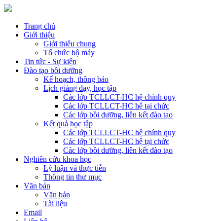
Trang chủ
Giới thiệu
Giới thiệu chung
Tổ chức bộ máy
Tin tức - Sự kiện
Đào tạo bồi dưỡng
Kế hoạch, thông báo
Lịch giảng dạy, học tập
Các lớp TCLLCT-HC hệ chính quy
Các lớp TCLLCT-HC hệ tại chức
Các lớp bồi dưỡng, liên kết đào tạo
Kết quả học tập
Các lớp TCLLCT-HC hệ chính quy
Các lớp TCLLCT-HC hệ tại chức
Các lớp bồi dưỡng, liên kết đào tạo
Nghiên cứu khoa học
Lý luận và thực tiễn
Thông tin thư mục
Văn bản
Văn bản
Tài liệu
Email