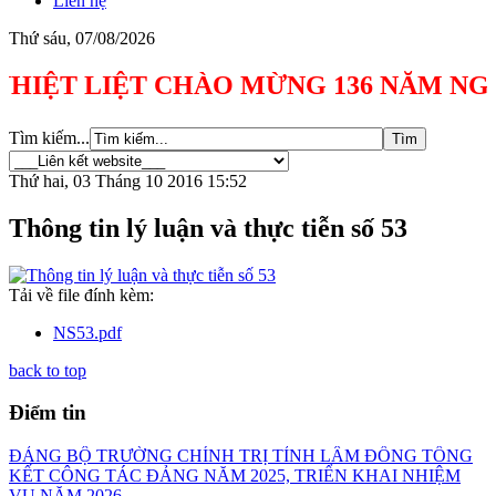
Liên hệ
Thứ sáu, 07/08/2026
T LIỆT CHÀO MỪNG 136 NĂM NGÀY SINH 
Tìm kiếm...
Thứ hai, 03 Tháng 10 2016 15:52
Thông tin lý luận và thực tiễn số 53
Tải về file đính kèm:
NS53.pdf
back to top
Điểm tin
ĐẢNG BỘ TRƯỜNG CHÍNH TRỊ TỈNH LÂM ĐỒNG TỔNG
KẾT CÔNG TÁC ĐẢNG NĂM 2025, TRIỂN KHAI NHIỆM
VỤ NĂM 2026