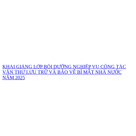
KHAI GIẢNG LỚP BỒI DƯỠNG NGHIỆP VỤ CÔNG TÁC
VĂN THƯ LƯU TRỮ VÀ BẢO VỆ BÍ MẬT NHÀ NƯỚC
NĂM 2025