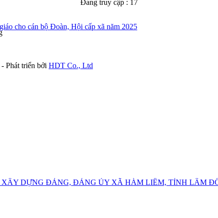
Đang truy cập :
17
n giáo cho cán bộ Đoàn, Hội cấp xã năm 2025
g
- Phát triển bởi
HDT Co., Ltd
 XÂY DỰNG ĐẢNG, ĐẢNG ỦY XÃ HÀM LIÊM, TỈNH LÂM 