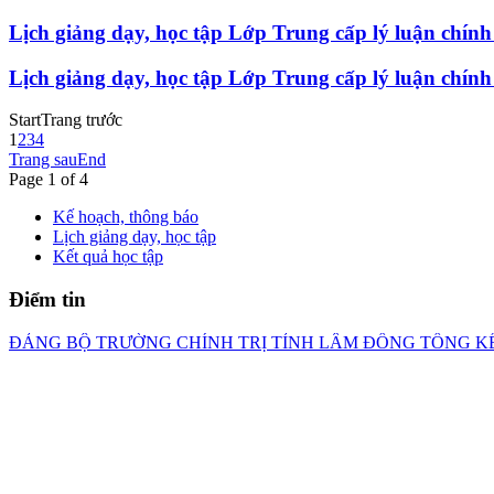
Lịch giảng dạy, học tập Lớp Trung cấp lý luận chính
Lịch giảng dạy, học tập Lớp Trung cấp lý luận chính
Start
Trang trước
1
2
3
4
Trang sau
End
Page 1 of 4
Kế hoạch, thông báo
Lịch giảng dạy, học tập
Kết quả học tập
Điểm tin
ĐẢNG BỘ TRƯỜNG CHÍNH TRỊ TỈNH LÂM ĐỒNG TỔNG KẾ