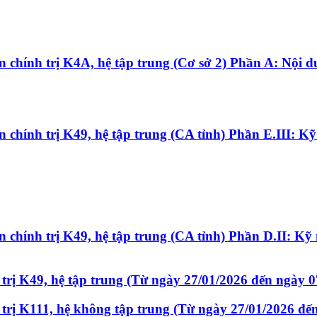
n chính trị K4A, hệ tập trung (Cơ sở 2) Phần A: Nội 
 chính trị K49, hệ tập trung (CA tỉnh) Phần E.III: K
 chính trị K49, hệ tập trung (CA tỉnh) Phần D.II: Kỹ
 trị K49, hệ tập trung (Từ ngày 27/01/2026 đến ngày 
 trị K111, hệ không tập trung (Từ ngày 27/01/2026 đế