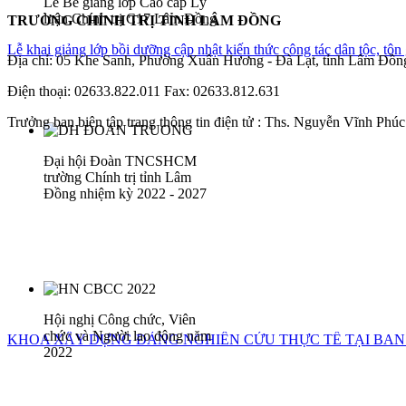
Lễ Bế giảng lớp Cao cấp Lý
luận Chính trị C17 Lâm Đồng
TRƯỜNG CHÍNH TRỊ TỈNH LÂM ĐỒNG
Lễ khai giảng lớp bồi dưỡng cập nhật kiến thức công tác dân tộc, tô
Địa chỉ: 05 Khe Sanh, Phường Xuân Hương - Đà Lạt, tỉnh Lâm Đồn
Điện thoại: 02633.822.011 Fax: 02633.812.631
Trưởng ban biên tập trang thông tin điện tử : Ths. Nguyễn Vĩnh Phúc 
Đại hội Đoàn TNCSHCM
trường Chính trị tỉnh Lâm
Đồng nhiệm kỳ 2022 - 2027
Hội nghị Công chức, Viên
chức và Người lao động năm
KHOA XÂY DỰNG ĐẢNG NGHIÊN CỨU THỰC TẾ TẠI BAN
2022