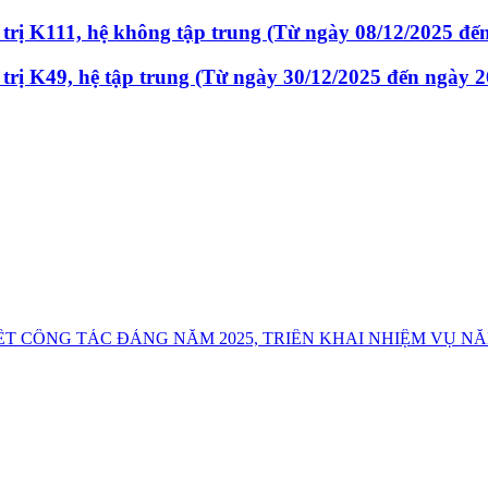
 trị K111, hệ không tập trung (Từ ngày 08/12/2025 đế
 trị K49, hệ tập trung (Từ ngày 30/12/2025 đến ngày 
T CÔNG TÁC ĐẢNG NĂM 2025, TRIỂN KHAI NHIỆM VỤ NĂ