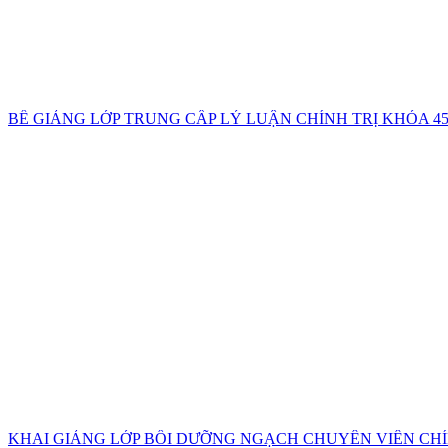
BẾ GIẢNG LỚP TRUNG CẤP LÝ LUẬN CHÍNH TRỊ KHÓA 45
KHAI GIẢNG LỚP BỒI DƯỠNG NGẠCH CHUYÊN VIÊN CH