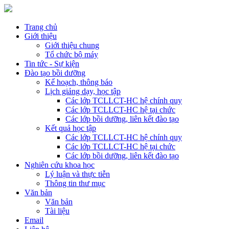
Trang chủ
Giới thiệu
Giới thiệu chung
Tổ chức bộ máy
Tin tức - Sự kiện
Đào tạo bồi dưỡng
Kế hoạch, thông báo
Lịch giảng dạy, học tập
Các lớp TCLLCT-HC hệ chính quy
Các lớp TCLLCT-HC hệ tại chức
Các lớp bồi dưỡng, liên kết đào tạo
Kết quả học tập
Các lớp TCLLCT-HC hệ chính quy
Các lớp TCLLCT-HC hệ tại chức
Các lớp bồi dưỡng, liên kết đào tạo
Nghiên cứu khoa học
Lý luận và thực tiễn
Thông tin thư mục
Văn bản
Văn bản
Tài liệu
Email