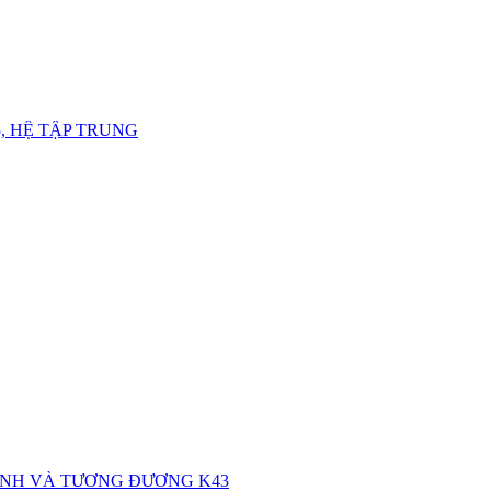
, HỆ TẬP TRUNG
ÍNH VÀ TƯƠNG ĐƯƠNG K43